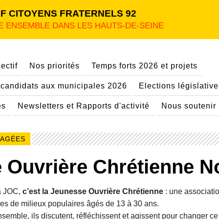
F CITOYENS FRATERNELS 92
E ENSEMBLE DANS LES HAUTS-DE-SEINE
ectif
Nos priorités
Temps forts 2026 et projets
candidats aux municipales 2026
Elections législativ
es
Newsletters et Rapports d'activité
Nous soutenir
GAGÉES
 Ouvrière Chrétienne N
a JOC,
c’est la Jeunesse Ouvrière Chrétienne
: une associati
lles de milieux populaires âgés de 13 à 30 ans.
semble, ils discutent, réfléchissent et agissent pour changer ce