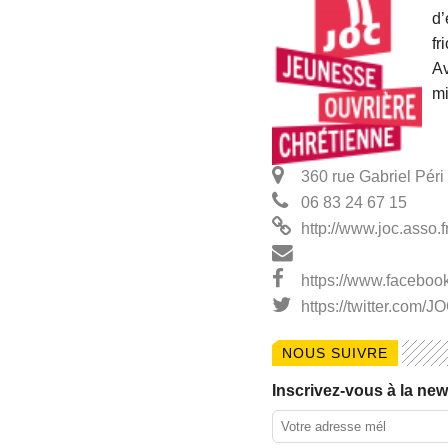
d’
fr
Av
mi
360 rue Gabriel Pér
06 83 24 67 15
http://www.joc.asso.f
https://www.facebo
https://twitter.com/
NOUS SUIVRE
Inscrivez-vous à la news