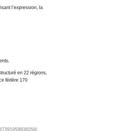
isant l’expression, la
ents.
tructuré en 22 régions,
ce fédère 170
1937391959838356/