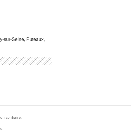
y-sur-Seine, Puteaux,
ion contraire.
ne
.