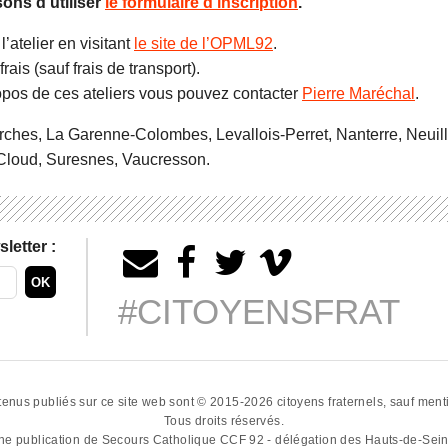
ons d’utiliser
le formulaire d’inscription
.
’atelier en visitant
le site de l’OPML92
.
rais (sauf frais de transport).
opos de ces ateliers vous pouvez contacter
Pierre Maréchal
.
ches, La Garenne-Colombes, Levallois-Perret, Nanterre, Neuill
Cloud, Suresnes, Vaucresson.
letter :
#CITOYENSFRAT
tenus publiés sur ce site web sont © 2015-2026
citoyens fraternels
, sauf ment
Tous droits réservés.
ne publication de
Secours Catholique CCF 92 - délégation des Hauts-de-Sei