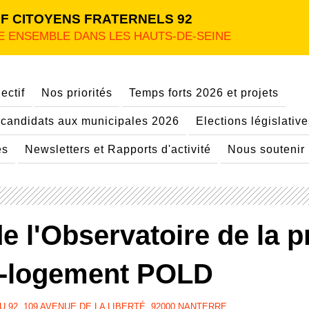
F CITOYENS FRATERNELS 92
E ENSEMBLE DANS LES HAUTS-DE-SEINE
ectif
Nos priorités
Temps forts 2026 et projets
candidats aux municipales 2026
Elections législativ
es
Newsletters et Rapports d'activité
Nous soutenir
de l'Observatoire de la p
l-logement POLD
 92, 109 AVENUE DE LA LIBERTÉ, 92000 NANTERRE